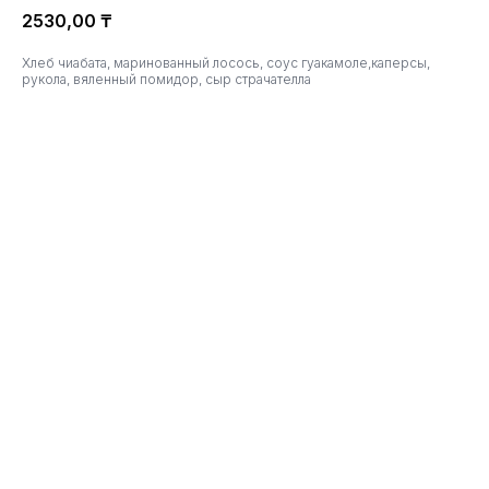
2530,00
₸
Хлеб чиабата, маринованный лосось, соус гуакамоле,каперсы,
рукола, вяленный помидор, сыр страчателла