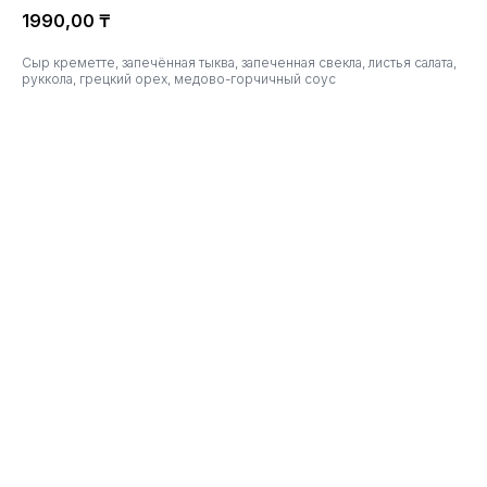
1990,00
₸
Сыр креметте, запечённая тыква, запеченная свекла, листья салата,
руккола, грецкий орех, медово-горчичный соус