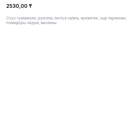
2530,00
₸
Соус гуакамоле, руколла, листья салата, креветки, сыр пармезан,
помидоры черри, маслины