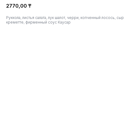
2770,00
₸
Руккола, листья салата, лук шалот, черри, копченный лосось, сыр
креметте, фирменный соус Каусар