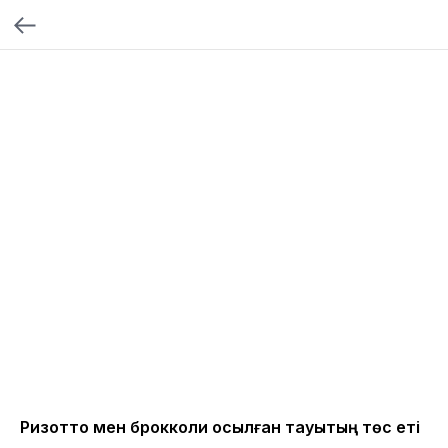
Ризотто мен брокколи қосылған тауықтың төс еті