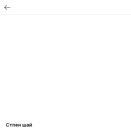
Сүтпен шай