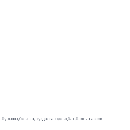
р бұрышы,брынза, тұздалған қырыққабат,балғын аскөк