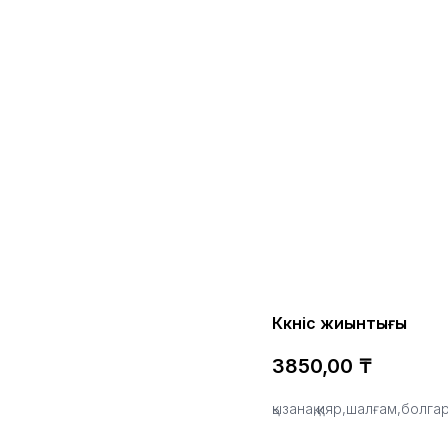
Көкөніс жиынтығы
3850,00
₸
қызанақ,қияр,шалғам,болга