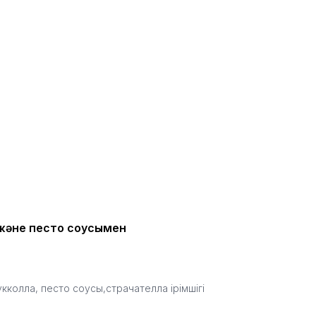
 және песто соусымен
укколла, песто соусы,страчателла ірімшігі