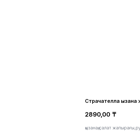
Страчателла қызанақ
2890,00
₸
қызанақ,салат жапырағы,р