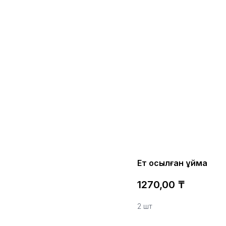
Ет қосылған құймақ
1270,00
₸
2 шт