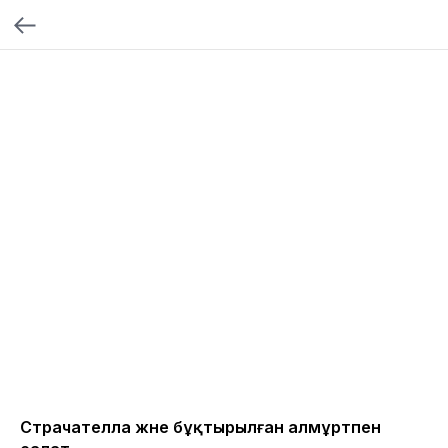
Страчателла және бұқтырылған алмұртпен