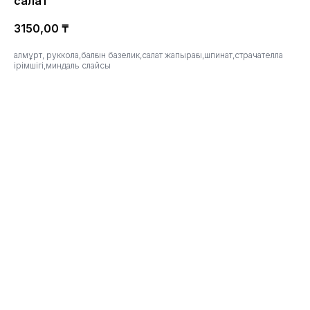
салат
3150,00
₸
алмұрт, руккола,балғын базелик,салат жапырағы,шпинат,страчателла
ірімшігі,миндаль слайсы